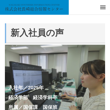
新入社員の声
入社年／2025年
経済学部 経済学科卒
所属／国保課 国保班