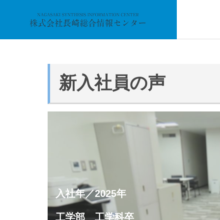
新入社員の声
会社概要
事業内容
Service
組織体制
入社年／2025年
情報処理
工学部 工学科卒