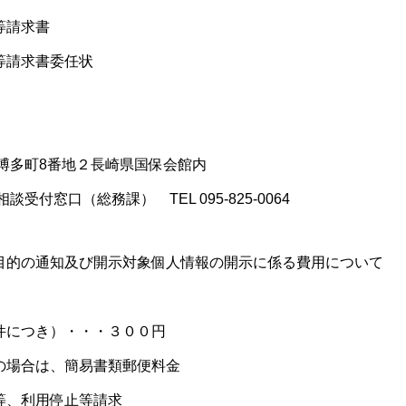
等請求書
等請求書委任状
今博多町8番地２長崎県国保会館内
務課） TEL 095-825-0064
目的の通知及び開示対象個人情報の開示に係る費用について
につき）・・・３００円
場合は、簡易書類郵便料金
等、利用停止等請求