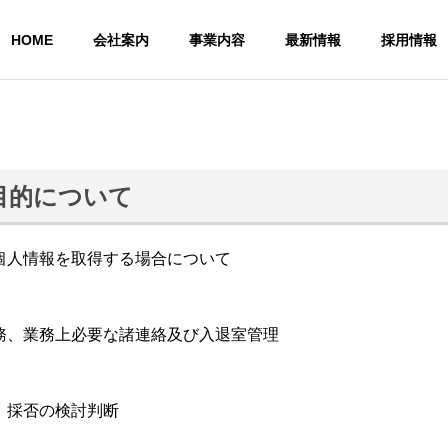
HOME
会社案内
事業内容
最新情報
採用情報
目的について
当社沿革と事業変遷
ごあいさつ
個人情報を取得する場合について
、業務上必要な諸連絡及び入退室管理
アクセス
システム開発サー
ネット
採否の検討判断
サービス
ビス
ビス